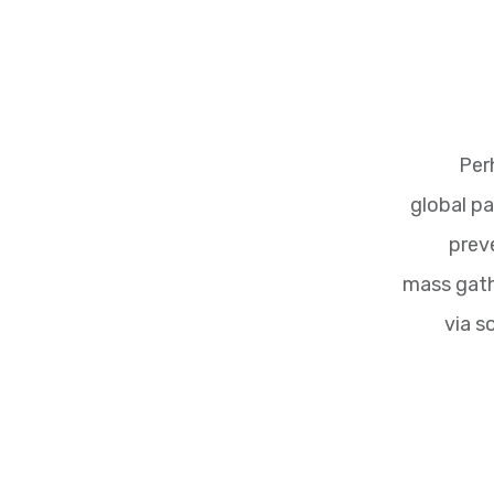
Per
global p
prev
mass gathe
via s