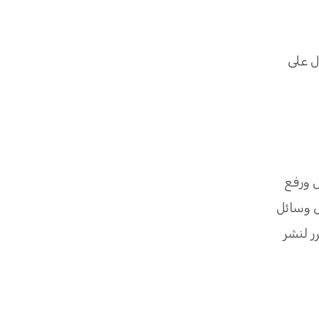
 على
ل ورفع
ى وسائل
ر لنشر