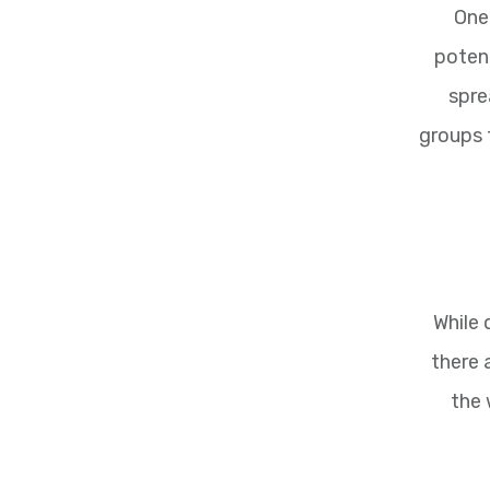
One
potent
spre
groups 
While 
there 
the 