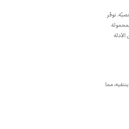
يّة. توفّر
لمحمولة
 الأدلة
نتقيه، مما