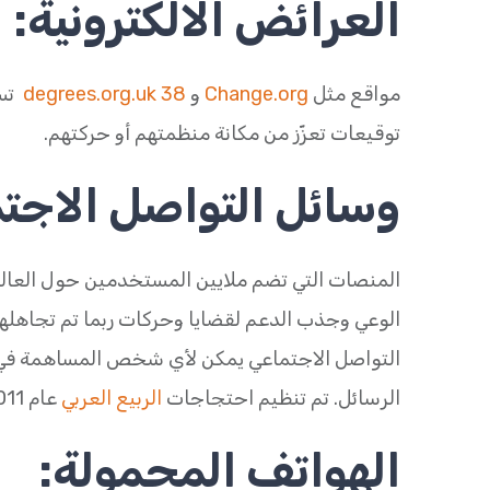
العرائض الالكترونية:
مواقع مثل
Change.org
و
38 degrees.org.uk
تسم
توقيعات تعزّز من مكانة منظمتهم أو حركتهم.
وسائل التواصل الاجت
المنصات التي تضم ملايين المستخدمين حول العالم 
الوعي وجذب الدعم لقضايا وحركات ربما تم تجاهلها س
التواصل الاجتماعي يمكن لأي شخص المساهمة في حو
الرسائل. تم تنظيم احتجاجات
الربيع العربي
عام 2011 جزئيًا عبر وسائل التواصل الاجتماعي.
الهواتف المحمولة: