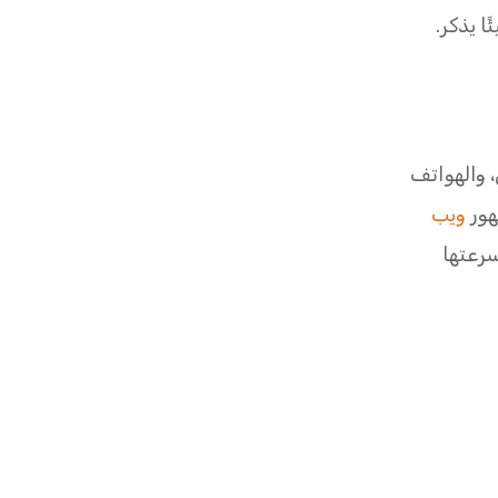
ا يذكر.
، والهواتف
هور
ويب
سرعتها