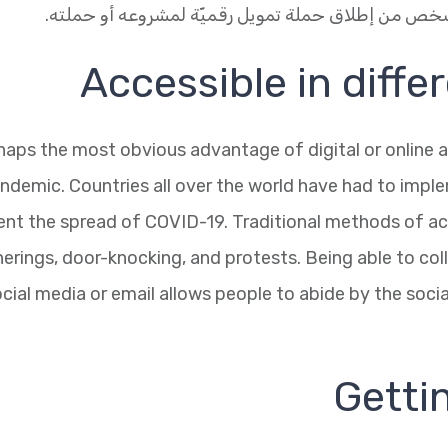
ص من إطلاق حملة تمويل رقميّة لمشروعه أو حملته.
Accessible in diffe
haps the most obvious advantage of digital or online act
andemic. Countries all over the world have had to imp
ent the spread of COVID-19. Traditional methods of act
rings, door-knocking, and protests. Being able to coll
ocial media or email allows people to abide by the soci
Getti