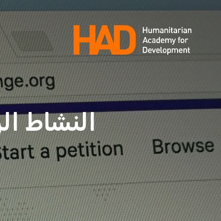
Ski
t
conten
النشاط ال