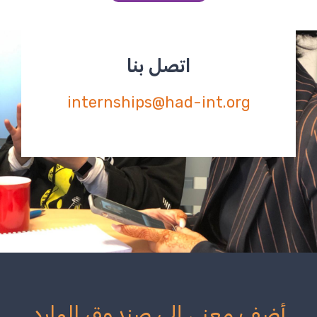
اتصل بنا
internships@had-int.org
أضف معنى إلى صندوق الوارد