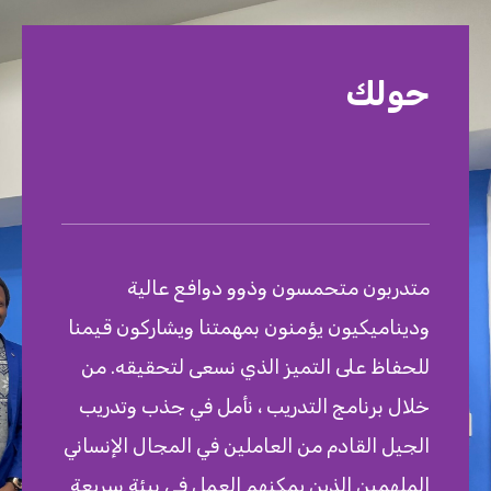
حولك
متدربون متحمسون وذوو دوافع عالية
وديناميكيون يؤمنون بمهمتنا ويشاركون قيمنا
للحفاظ على التميز الذي نسعى لتحقيقه. من
خلال برنامج التدريب ، نأمل في جذب وتدريب
الجيل القادم من العاملين في المجال الإنساني
الملهمين الذين يمكنهم العمل في بيئة سريعة