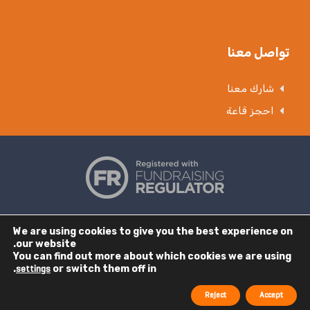
تواصل معنا
شارك معنا
احجز قاعة
© الإغاثة الإسلامية (عالميًا) TM 2019.
بيان الخصوصية
،
الشروط والأحكام
.
We are using cookies to give you the best experience on
الجمعية الخيرية المسجلة تحت الرقم: 328158. رقم الشركة: 02365572. رقم
our website.
You can find out more about which cookies we are using
التسجيل في OSCR: SC042020. المقر الرئيسي: 19 ريا ستريت ساوث، ديغبيث،
.
or switch them off in
settings
برمنغهام، B5 6LB، المملكة المتحدة. إخلاء المسؤولية: لا تتبع الإغاثة الإسلامية
أي مواقع ويب خارجية. الإغاثة الإسلامية غير مسؤولة عن محتوى مواقع الإنترنت
Reject
Accept
الخارجية، وأي روابط من مواقع الويب الخارجية إلى هذا الموقع لا تشكل تأييدًا